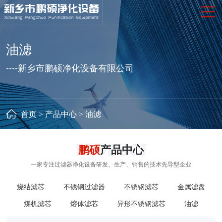
油滤
----新乡市鹏硕净化设备有限公司
首页
>
产品中心
>
油滤
鹏硕
产品中心
一家专注过滤器净化设备研发、生产、销售的技术先导型企业
烧结滤芯
不锈钢过滤器
不锈钢滤芯
金属滤盘
煤机滤芯
熔体滤芯
异形不锈钢滤芯
油滤